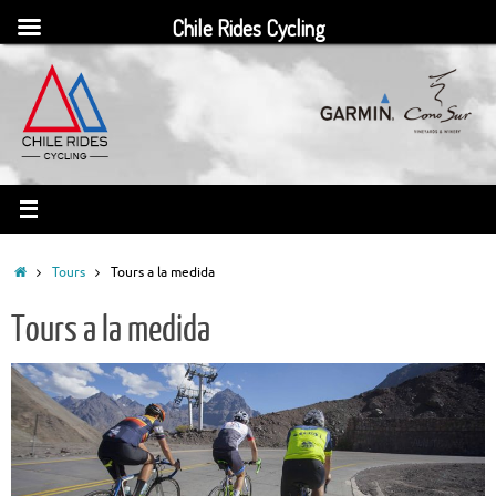
Skip
Chile Rides Cycling
to
content
Home
Tours
Tours a la medida
Tours a la medida